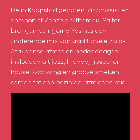
De in Kaapstad geboren jazzbassist en
componist Zenzele Mthembu-Salter
brengt met Ingoma Yesintu een
zinderende mix van traditionele Zuid-
Afrikaanse ritmes en hedendaagse
invloeden uit jazz, hiphop, gospel en
house. Koorzang en groove smelten
samen tot een bezielde, ritmische reis.