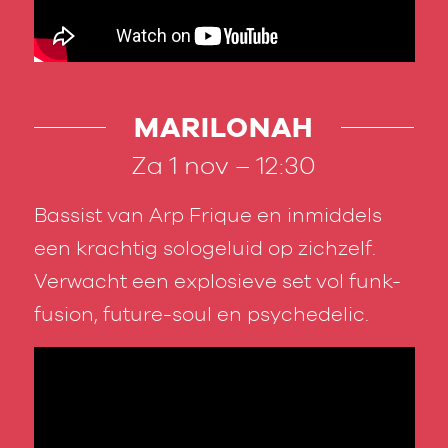
MARILONAH
Za 1 nov – 12:30
Bassist van Arp Frique en inmiddels
een krachtig sologeluid op zichzelf.
Verwacht een explosieve set vol funk-
fusion, future-soul en psychedelic.