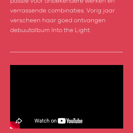
passie voor onbekendere werken en
verrassende combinaties. Vorig jaar
verscheen haar goed ontvangen
debuutalbum
Into the Light.