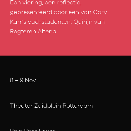
Een viering, een reflectie,
gepresenteerd door een van Gary
Karr’s oud-studenten: Quirijn van
Regteren Altena.
8 – 9 Nov
Theater Zuidplein Rotterdam
Be a Bass Lover.